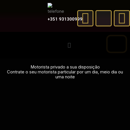
Skip
F
X
to
a
-
content
+351 931300999
c
t
Menu
e
w
t
b
i
Motorista privado a sua disposição
Contrate o seu motorista particular por um dia, meio dia ou
o
t
uma noite
o
t
e
k
e
r