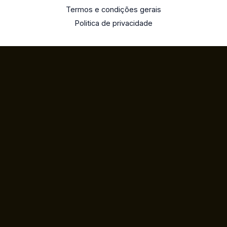
Termos e condições gerais
Politica de privacidade
RNAAT: 1110/2018
IMT: 115787
Copyright © 2026 Exclusives Tours | Powered by
Exclusives Tours