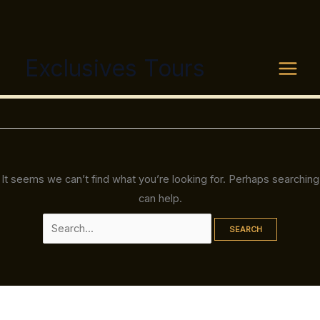
Exclusives Tours
>
Premium
Skip
Search
Exclusives Tours
to
for:
Premium
content
It seems we can’t find what you’re looking for. Perhaps searching
can help.