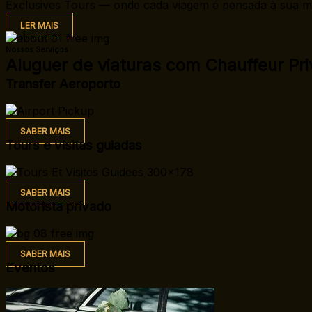
Exclusives Tours — onde cada viagem é pensada à sua m
LER MAIS
Nossos Serviços
Aluguer de viaturas com Chauffeur Pri
Transfer Aeroporto
SABER MAIS
Tours e visitas guiadas
SABER MAIS
Motorista privado
SABER MAIS
Eventos