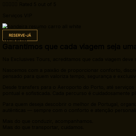





Rated 5 out of 5
Serviços VIP
RESERVE-JÁ
A cerca de nós
Garantimos que cada viagem seja uma 
Na Exclusives Tours, acreditamos que cada viagem deve
Nascemos com a paixão de proporcionar conforto, discriç
pensado para quem valoriza tempo, segurança e exclusiv
Desde transfers para o Aeroporto do Porto, até serviços 
pontual e sofisticada. Cada percurso é cuidadosamente 
Para quem deseja descobrir o melhor de Portugal, organi
autênticas — sempre com o conforto e atenção personali
Mais do que conduzir, acompanhamos.
Mais do que transportar, cuidamos.