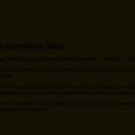
experiência unica.
 ser mais do que um simples deslocamento — deve ser uma
ão e excelência em cada detalhe. Especializados em trans
idade.
de motorista à disposição para eventos, reuniões ou ocasiõ
planeado para que o cliente apenas tenha uma preocupaçã
zamos também tours guiadas pelo Norte e Centro, revelando
zada que nos define.